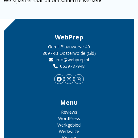
We kijken ernaar uit om samen te werken!
WebPrep
Gerrit Blaauwerve 40
8097RB Oosterwolde (Gld)
info@webprep.nl
0639787948
Menu
Reviews
WordPress
Werkgebied
Werkwijze
Kosten